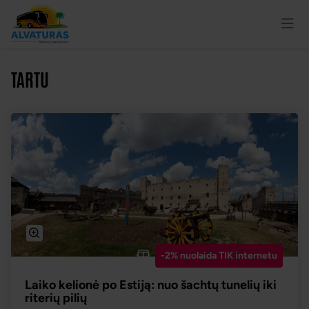
TARTU
-2% nuolaida TIK internetu
Laiko kelionė po Estiją: nuo šachtų tunelių iki
riterių pilių