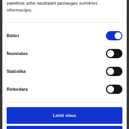
muziejus Lennusadam
pateiktos arba naudojant paslaugas surinktos
2026.10.10
– 10.11
170 €
Yra 10+ vietų
informacijos.
PLAČIAU
170 €
Nuo
Sutikimo
Būtini
pasirinkimas
Nuostatos
Kelionės
Garantuoti išvykimai
Statistika
Apie organizatorių
Rinkodara
Apie mus
Kontaktai
Leisti visus
Pagalba ir informacija