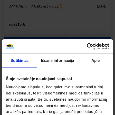
2026.08.14
– 08.16
315 €
Liko 2 vietos
PLAČIAU
315 €
Nuo
Sutikimas
Išsami informacija
Apie
Šioje svetainėje naudojami slapukai
Naudojame slapukus, kad galėtume suasmeninti turinį
-2% nuolaida TIK internetu
bei skelbimus, teikti visuomeninės medijos funkcijas ir
5
Top
analizuoti srautą. Be to, svetainės naudojimo informaciją
bendriname su visuomeninės medijos, reklamavimo ir
Interaktyvus savaitgalis Estijoje. Smagūs
nuotykiai mokslo centre Ahhaa–Jūrų
analizės partneriais, kurie gali ją pridėti prie kitos jūsų