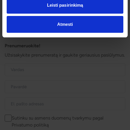
Išvykimo laikai
Leisti pasirinkimą
Dovanų kuponai
Vienos dienos kelionių sąlygos
Kelionės sutartis
Privatumo politika
Atmesti
Pinigų grąžinimas
Prenumeruokite!
Užsisakykite prenumeratą ir gaukite geriausius pasiūlymus.
Sutinku su asmens duomenų tvarkymu pagal
Privatumo politiką