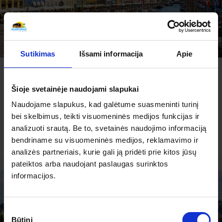
Sutikimas
Išsami informacija
Apie
-2% nuolaida TIK internetu
Žvilgsnis į Skandinaviją: Kopenhaga ir pietų
Švedija
Šioje svetainėje naudojami slapukai
Naudojame slapukus, kad galėtume suasmeninti turinį
2026.08.26
– 08.29
433 €
Išparduota
bei skelbimus, teikti visuomeninės medijos funkcijas ir
analizuoti srautą. Be to, svetainės naudojimo informaciją
PLAČIAU
bendriname su visuomeninės medijos, reklamavimo ir
433 €
Nuo
analizės partneriais, kurie gali ją pridėti prie kitos jūsų
pateiktos arba naudojant paslaugas surinktos
informacijos.
Sutikimo
Būtini
pasirinkimas