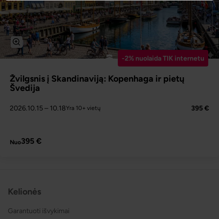
-2% nuolaida TIK internetu
Žvilgsnis į Skandinaviją: Kopenhaga ir pietų
Švedija
2026.10.15
– 10.18
395 €
Yra 10+ vietų
PLAČIAU
395 €
Nuo
Kelionės
Garantuoti išvykimai