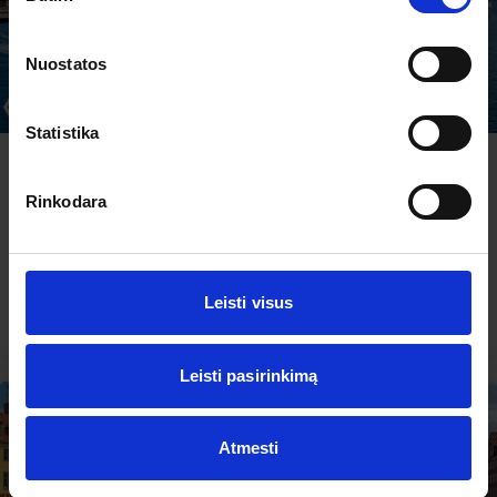
Nuostatos
-2% nuolaida TIK internetu
Statistika
Baltijos kruizas: Talinas-Stokholmas-Talinas
Rinkodara
2026.09.25
– 09.27
239 €
Yra 10+ vietų
Leisti visus
PLAČIAU
239 €
Nuo
Leisti pasirinkimą
Atmesti