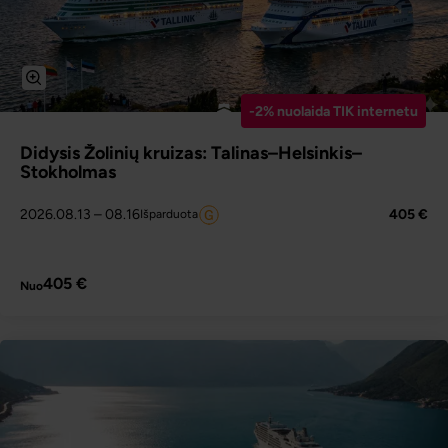
-2% nuolaida TIK internetu
Didysis Žolinių kruizas: Talinas–Helsinkis–
Stokholmas
2026.08.13
– 08.16
405 €
Išparduota
PLAČIAU
405 €
Nuo