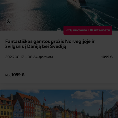
-2% nuolaida TIK internetu
Fantastiškas gamtos grožis Norvegijoje ir
žvilgsnis į Daniją bei Švediją
2026.08.17
– 08.24
1099 €
Išparduota
PLAČIAU
1099 €
Nuo