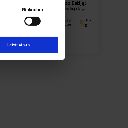
Laiko kelionė po Estiją:
nuo šachtų tunelių iki
Rinkodara
jos
riterių pilių
55
2026.08.14
–
315
Liko 2
vietos
€
08.16
€
AU
PLAČIAU
315 €
Leisti visus
Nuo