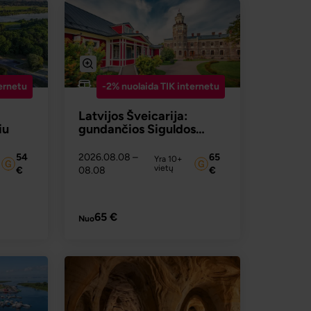
ernetu
-2% nuolaida TIK internetu
Latvijos Šveicarija:
iu
gundančios Siguldos
krašto vilionės
54
2026.08.08
–
65
Yra 10+
vietų
€
08.08
€
AU
PLAČIAU
65 €
Nuo