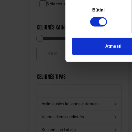
Sutikimo
6 dienos +
Būtini
pasirinkimas
KELIONĖS KAINA
Atmesti
-
48 €
405 €
KELIONĖS TIPAS
Kelionės autobusu
Artimiausios kelionės autobusu
Vienos dienos kelionės
Kelionės po Latviją