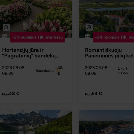
-2% nuolaida TIK internetu
-2% nuolaida TIK int
Hortenzijų jūra ir
Romantiškuoju
“Pagrabinių” bandelių
Panemunės pilių kel
aromatas (iš Alytaus,
Prienų, Kauno)
2026.08.08
–
48
2026.08.08
–
Liko 3
Išparduota
vietos
08.08
€
08.08
PLAČIAU
PLAČI
48 €
54 €
Nuo
Nuo