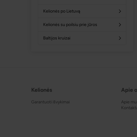
Kelionės po Lietuvą
Kelionės su poilsiu prie jūros
Baltijos kruizai
Kelionės
Apie o
Garantuoti išvykimai
Apie mu
Kontakt