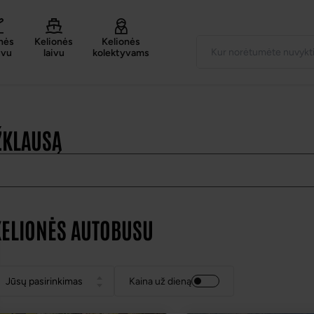
nės
Kelionės
Kelionės
uvu
laivu
kolektyvams
ŽKLAUSĄ
KELIONĖS AUTOBUSU
Kaina už dieną
jūsų pasirinkimas