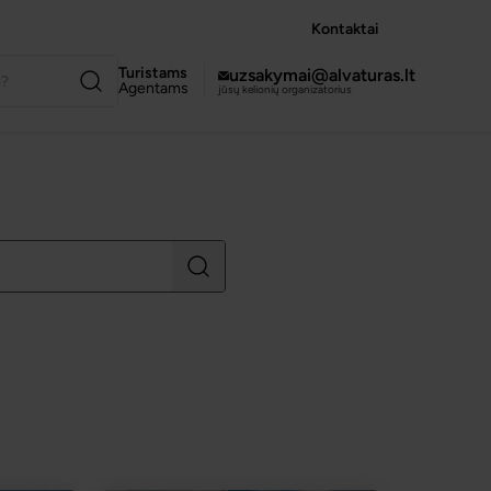
Kontaktai
Turistams
uzsakymai@alvaturas.lt
Agentams
jūsų kelionių organizatorius