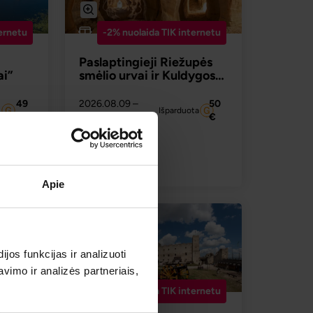
ernetu
-2% nuolaida TIK internetu
Paslaptingieji Riežupės
ai”
smėlio urvai ir Kuldygos
žavesys
49
2026.08.09
–
50
Išparduota
€
08.09
€
AU
PLAČIAU
50 €
Nuo
Apie
os funkcijas ir analizuoti
imo ir analizės partneriais,
ernetu
-2% nuolaida TIK internetu