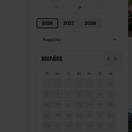
2026
2027
2028
Rugpjūtis
RUGPJŪTIS
Pr
An
Tr
Kt
Pn
Št
Sk
1
2
3
4
5
6
7
8
9
10
11
12
13
14
15
16
17
18
19
20
21
22
23
24
25
26
27
28
29
30