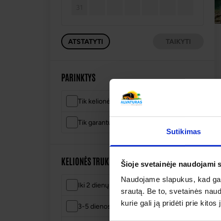
31
ATSTATYTI
TAIKYTI
PARINKTYS
Tik kelionės su akcijomis
Tik garantuoti išvykimai
Sutikimas
KELIONĖS TRUKMĖ
Šioje svetainėje naudojami 
Naudojame slapukus, kad galė
Iki 2 dienų
srautą. Be to, svetainės nau
kurie gali ją pridėti prie kit
3-5 dienos