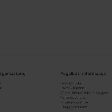
rganizatorių
Pagalba ir informacija
s
Išvykimo laikai
ai
Dovanų kuponai
Vienos dienos kelionių sąlygos
Kelionės sutartis
Privatumo politika
Pinigų grąžinimas