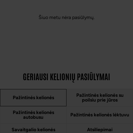
Šiuo metu nėra pasiūlymų.
GERIAUSI KELIONIŲ PASIŪLYMAI
Pažintinės kelionės su
Pažintinės kelionės
poilsiu prie jūros
Pažintinės kelionės
Pažintinės kelionės lėktuvu
autobusu
Savaitgalio kelionės
Atsiliepimai