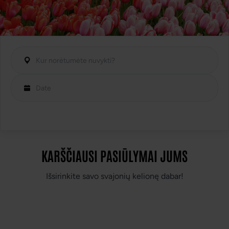
Kelionės prasideda nuo svajonės...
ALVATURAS PAVERČIA JAS MARŠRUTU
✨
Išsirink svajonių kelionę savo kolektyvui
IEŠKOTI KELIONĖS
KARŠČIAUSI PASIŪLYMAI JUMS
Išsirinkite savo svajonių kelionę dabar!