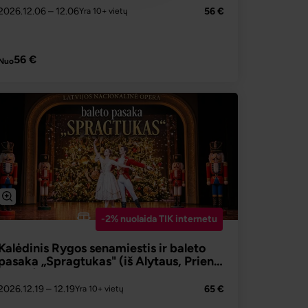
2026.12.06
– 12.06
56 €
Yra 10+ vietų
PLAČIAU
56 €
Nuo
-2% nuolaida TIK internetu
Kalėdinis Rygos senamiestis ir baleto
pasaka „Spragtukas" (iš Alytaus, Prienų,
Kauno)
2026.12.19
– 12.19
65 €
Yra 10+ vietų