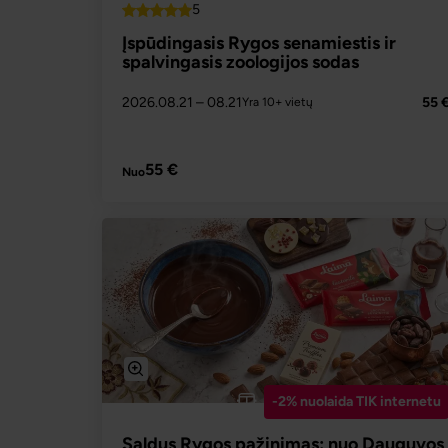
5
Top
Įspūdingasis Rygos senamiestis ir
spalvingasis zoologijos sodas
2026.08.21
– 08.21
55 
Yra 10+ vietų
PLAČIAU
55 €
Nuo
-2% nuolaida TIK internetu
Saldus Rygos pažinimas: nuo Dauguvos