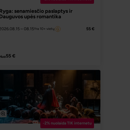
Ryga: senamiesčio paslaptys ir
Dauguvos upės romantika
2026.08.15
– 08.15
55 €
Yra 10+ vietų
PLAČIAU
55 €
Nuo
-2% nuolaida TIK internetu