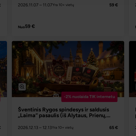
2026.11.07
– 11.07
59 €
Yra 10+ vietų
€
PLAČIAU
59 €
Nuo
-2% nuolaida TIK internetu
Šventinis Rygos spindesys ir saldusis
„Laima“ pasaulis (iš Alytaus, Prienų,
Kauno)
€
2026.12.13
– 12.13
65 €
Yra 10+ vietų