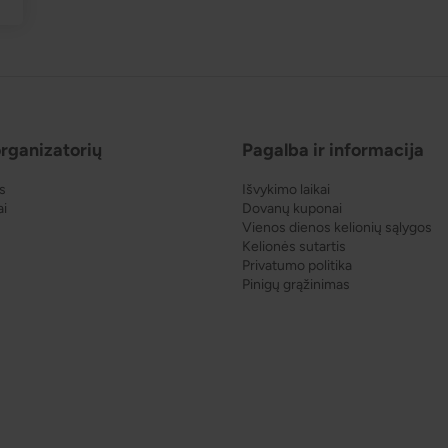
rganizatorių
Pagalba ir informacija
s
Išvykimo laikai
ai
Dovanų kuponai
Vienos dienos kelionių sąlygos
Kelionės sutartis
Privatumo politika
Pinigų grąžinimas