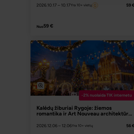
2026.10.17
– 10.17
59 
Yra 10+ vietų
PLAČIAU
59 €
Nuo
-2% nuolaida TIK internetu
Kalėdų žiburiai Rygoje: žiemos
romantika ir Art Nouveau architektūros
stebuklai
2026.12.06
– 12.06
56 
Yra 10+ vietų