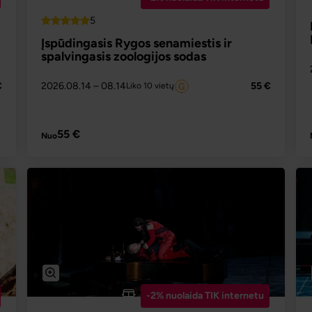
5
Top
Įspūdingasis Rygos senamiestis ir
spalvingasis zoologijos sodas
€
2026.08.14
– 08.14
55 €
Liko 10 vietų
PLAČIAU
55 €
Nuo
-2% nuolaida TIK internetu