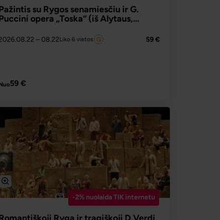
Pažintis su Rygos senamiesčiu ir G.
Puccini opera „Toska“ (iš Alytaus,
Prienų, Kauno)
2026.08.22
– 08.22
59 €
Liko 6 vietos
PLAČIAU
59 €
Nuo
-2% nuolaida TIK internetu
Romantiškoji Ryga ir tragiškoji D.Verdi