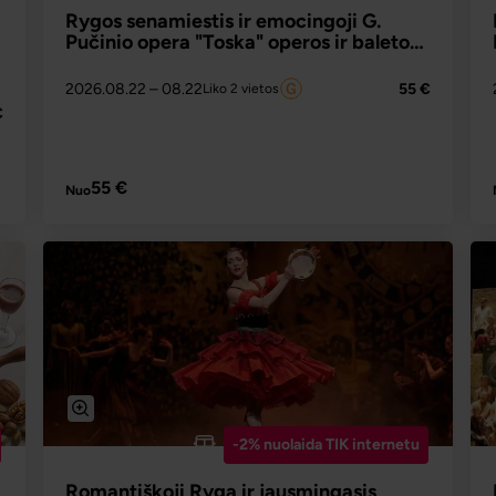
Rygos senamiestis ir emocingoji G.
Pučinio opera "Toska" operos ir baleto
teatre
2026.08.22
– 08.22
55 €
Liko 2 vietos
€
PLAČIAU
55 €
Nuo
-2% nuolaida TIK internetu
Romantiškoji Ryga ir jausmingasis