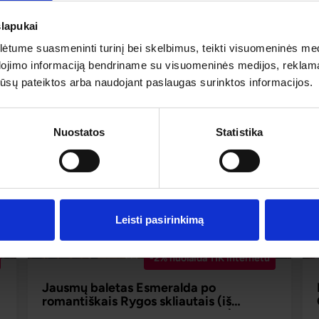
Alytaus, Prienų, Kauno, Jonavos)
€
slapukai
2026.09.20
– 09.20
59 €
Liko 10 vietų
€
tume suasmeninti turinį bei skelbimus, teikti visuomeninės medij
dojimo informaciją bendriname su visuomeninės medijos, reklamav
os jūsų pateiktos arba naudojant paslaugas surinktos informacijos.
PLAČIAU
59 €
Nuo
Nuostatos
Statistika
Leisti pasirinkimą
-2% nuolaida TIK internetu
Jausmų baletas Esmeralda po
romantiškais Rygos skliautais (iš
Alytaus, Prienų, Kauno, Jonavos)