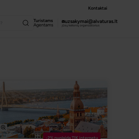
Kontaktai
Turistams
uzsakymai@alvaturas.lt
Agentams
jūsų kelionių organizatorius
-2% nuolaida TIK internetu