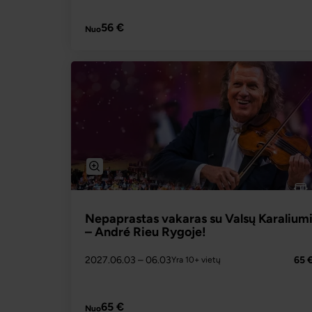
PLAČIAU
56 €
Nuo
Nepaprastas vakaras su Valsų Karalium
– André Rieu Rygoje!
2027.06.03
– 06.03
65 
Yra 10+ vietų
PLAČIAU
65 €
Nuo