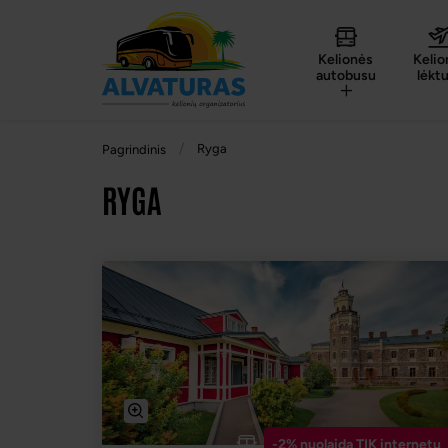
Kelionės
Kelio
autobusu
lėkt
Ryga
Pagrindinis
RYGA
-2% nuolaida TIK internetu