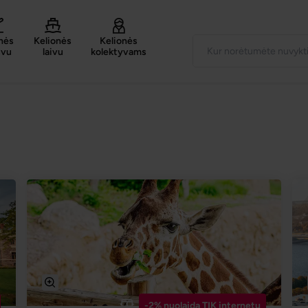
nės
Kelionės
Kelionės
uvu
laivu
kolektyvams
-2% nuolaida TIK internetu