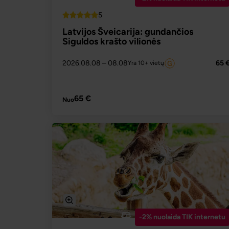
5
Top
Latvijos Šveicarija: gundančios
Siguldos krašto vilionės
2026.08.08
– 08.08
65 
Yra 10+ vietų
PLAČIAU
65 €
Nuo
-2% nuolaida TIK internetu