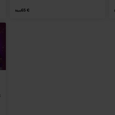
PLAČIAU
65 €
Nuo
i
€