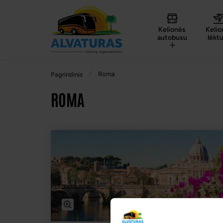
Kelionės
Kelio
autobusu
lėkt
Roma
Pagrindinis
ROMA
-2% nuolaida TIK internetu