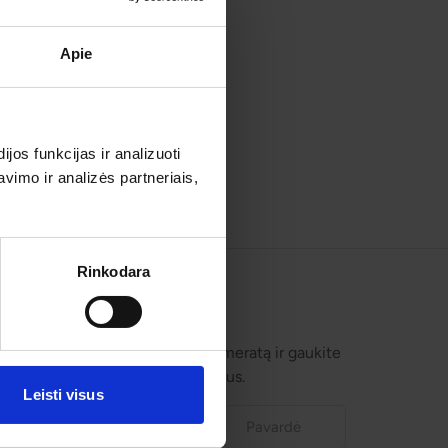
Apie
os funkcijas ir analizuoti
imo ir analizės partneriais,
Rinkodara
Prenumeruokite!
Užsisakykite prenumeratą ir gaukite
geriausius pasiūlymus.
Leisti visus