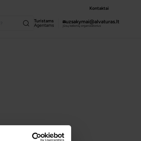
Kontaktai
Turistams
uzsakymai@alvaturas.lt
Agentams
jūsų kelionių organizatorius