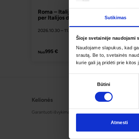
Roma – Italijos širdis ir svajonių kelionė
per Italijos deimantus
Sutikimas
2026.10.30
– 11.07
995 
Yra 10+ vietų
Šioje svetainėje naudojami 
Naudojame slapukus, kad galė
PLAČIAU
995 €
Nuo
srautą. Be to, svetainės nau
kurie gali ją pridėti prie kit
Sutikimo
Būtini
pasirinkimas
Kelionės
Apie o
Garantuoti išvykimai
Apie mu
Kontakt
Atmesti