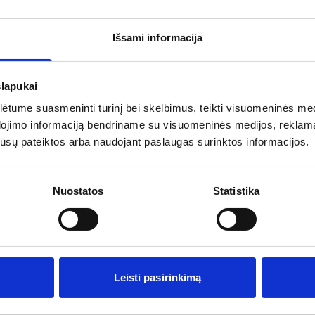
Išsami informacija
€
slapukai
tume suasmeninti turinį bei skelbimus, teikti visuomeninės medij
dojimo informaciją bendriname su visuomeninės medijos, reklamav
os jūsų pateiktos arba naudojant paslaugas surinktos informacijos.
Nuostatos
Statistika
rganizatorių
Pagalba ir informacija
s
Išvykimo laikai
ai
Dovanų kuponai
Leisti pasirinkimą
Vienos dienos kelionių sąlygos
Kelionės sutartis
Privatumo politika