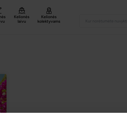
nės
Kelionės
Kelionės
uvu
laivu
kolektyvams