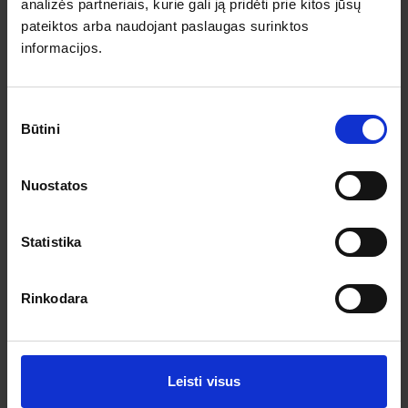
Pagalba ir informacija
analizės partneriais, kurie gali ją pridėti prie kitos jūsų
pateiktos arba naudojant paslaugas surinktos
Išvykimo laikai
informacijos.
Dovanų kuponai
Vienos dienos kelionių sąlygos
Kelionės sutartis
Privatumo politika
Sutikimo
Pinigų grąžinimas
Būtini
pasirinkimas
Prenumeruokite!
Nuostatos
Užsisakykite prenumeratą ir gaukite geriausius pasiūlymus.
Statistika
Rinkodara
Leisti visus
Sutinku su asmens duomenų tvarkymu pagal