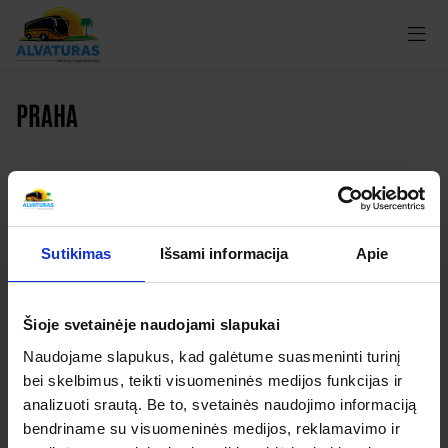
PRAHA
Kelionės
Sutikimas
Išsami informacija
Apie
Garantuoti išvykimai
Šioje svetainėje naudojami slapukai
Apie organizatorių
Naudojame slapukus, kad galėtume suasmeninti turinį
Apie mus
bei skelbimus, teikti visuomeninės medijos funkcijas ir
Kontaktai
analizuoti srautą. Be to, svetainės naudojimo informaciją
bendriname su visuomeninės medijos, reklamavimo ir