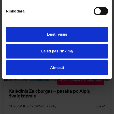
Rinkodara
PLAČIAU
305 €
Nuo
Leisti visus
Leisti pasirinkimą
Atmesti
-2% nuolaida TIK internetu
Kalėdinis Zalcburgas – pasaka po Alpių
žvaigždėmis
2026.12.10
– 12.14
557 €
Yra 10+ vietų