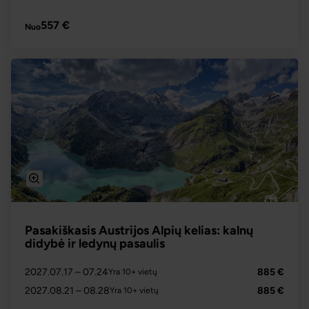
PLAČIAU
557 €
Nuo
Pasakiškasis Austrijos Alpių kelias: kalnų
didybė ir ledynų pasaulis
2027.07.17
– 07.24
885 €
Yra 10+ vietų
2027.08.21
– 08.28
885 €
Yra 10+ vietų