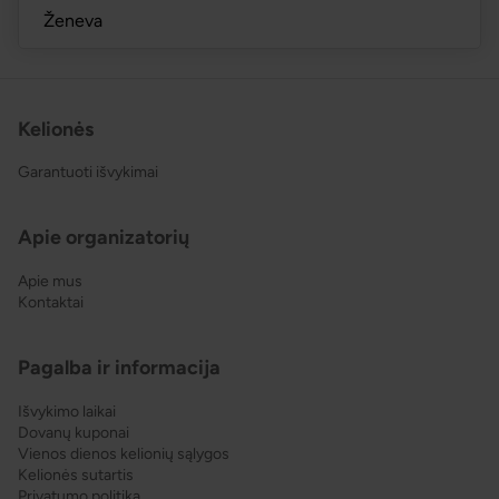
Ženeva
Kelionės
Garantuoti išvykimai
Apie organizatorių
Apie mus
Kontaktai
Pagalba ir informacija
Išvykimo laikai
Dovanų kuponai
Vienos dienos kelionių sąlygos
Kelionės sutartis
Privatumo politika