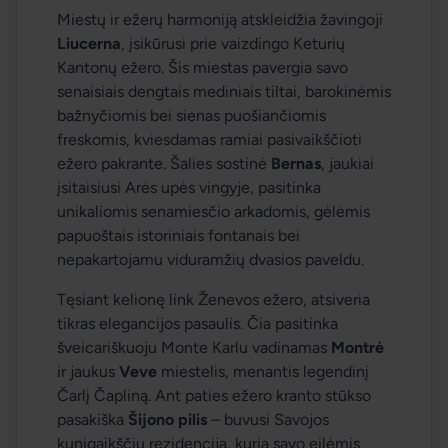
Miestų ir ežerų harmoniją atskleidžia žavingoji 
Liucerna
, įsikūrusi prie vaizdingo Keturių 
Kantonų ežero. Šis miestas pavergia savo 
senaisiais dengtais mediniais tiltai, barokinėmis 
bažnyčiomis bei sienas puošiančiomis 
freskomis, kviesdamas ramiai pasivaikščioti 
ežero pakrante. Šalies sostinė 
Bernas
, jaukiai 
įsitaisiusi Arės upės vingyje, pasitinka 
unikaliomis senamiesčio arkadomis, gėlėmis 
papuoštais istoriniais fontanais bei 
nepakartojamu viduramžių dvasios paveldu.
Tęsiant kelionę link Ženevos ežero, atsiveria 
tikras elegancijos pasaulis. Čia pasitinka 
šveicariškuoju Monte Karlu vadinamas 
Montrė
ir jaukus 
Veve
 miestelis, menantis legendinį 
Čarlį Čapliną. Ant paties ežero kranto stūkso 
pasakiška 
Šijono pilis
 – buvusi Savojos 
kunigaikščių rezidencija, kurią savo eilėmis 