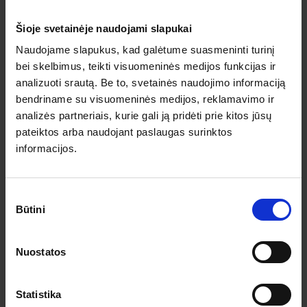
patirkite, kodėl Alpių karalystė išlieka viena 
gražiausių vietų žemėje!
Šioje svetainėje naudojami slapukai
Naudojame slapukus, kad galėtume suasmeninti turinį
bei skelbimus, teikti visuomeninės medijos funkcijas ir
analizuoti srautą. Be to, svetainės naudojimo informaciją
bendriname su visuomeninės medijos, reklamavimo ir
analizės partneriais, kurie gali ją pridėti prie kitos jūsų
pateiktos arba naudojant paslaugas surinktos
informacijos.
Sutikimo
Būtini
pasirinkimas
-2% nuolaida TIK internetu
5
Top
Nuostatos
Austrija: plaukimas Dunojaus upe iki Melko
vienuolyno ir žvilgsnis į Vieną
Statistika
2026.08.21
– 08.23
305 €
Liko 4 vietos