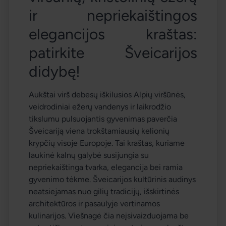
ir nepriekaištingos 
elegancijos kraštas: 
patirkite Šveicarijos 
didybę! 
Aukštai virš debesų iškilusios Alpių viršūnės, 
veidrodiniai ežerų vandenys ir laikrodžio 
tikslumu pulsuojantis gyvenimas paverčia 
Šveicariją viena trokštamiausių kelionių 
krypčių visoje Europoje. Tai kraštas, kuriame 
laukinė kalnų galybė susijungia su 
nepriekaištinga tvarka, elegancija bei ramia 
gyvenimo tėkme. Šveicarijos kultūrinis audinys 
neatsiejamas nuo gilių tradicijų, išskirtinės 
architektūros ir pasaulyje vertinamos 
kulinarijos. Viešnagė čia neįsivaizduojama be 