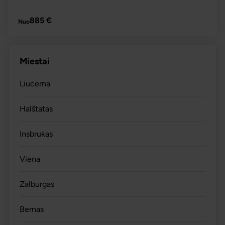
PLAČIAU
885 €
Nuo
Miestai
Liucerna
Halštatas
Insbrukas
Viena
Zalburgas
Bernas