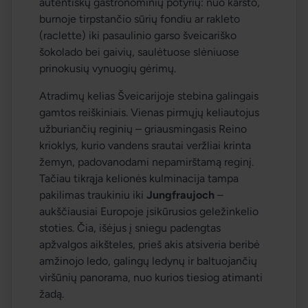
autentiškų gastronominių potyrių: nuo karšto, 
burnoje tirpstančio sūrių fondiu ar rakleto 
(
raclette
) iki pasaulinio garso šveicariško 
šokolado bei gaivių, saulėtuose slėniuose 
prinokusių vynuogių gėrimų.
Atradimų kelias Šveicarijoje stebina galingais 
gamtos reiškiniais. Vienas pirmųjų keliautojus 
užburiančių reginių – griausmingasis Reino 
krioklys, kurio vandens srautai veržliai krinta 
žemyn, padovanodami nepamirštamą reginį. 
Tačiau tikrąja kelionės kulminacija tampa 
pakilimas traukiniu iki 
Jungfraujoch
 – 
aukščiausiai Europoje įsikūrusios geležinkelio 
stoties. Čia, išėjus į sniegu padengtas 
apžvalgos aikšteles, prieš akis atsiveria beribė 
amžinojo ledo, galingų ledynų ir baltuojančių 
viršūnių panorama, nuo kurios tiesiog atimanti 
žadą.