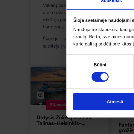
Sutikimas
Vakarų pakrantėje gyvybe verda 
Geteburg
uosto dvasia ir laisva pakrantės atmosfera. O
įsikūręs prie gilaus ir skaidraus Vättern eže
Šioje svetainėje naudojami 
harmoniją.
Naudojame slapukus, kad galė
srautą. Be to, svetainės nau
Švedija – tai kraštas, kuriame jūra, karališk
kurie gali ją pridėti prie kit
susilieja į vieną įsimintiną atostogų pasakoj
Sutikimo
Būtini
pasirinkimas
Atmesti
-2% nuolaida TIK internetu
-
Didysis Žolinių kruizas:
Talinas–Helsinkis–
Fanta
Stokholmas
grožis