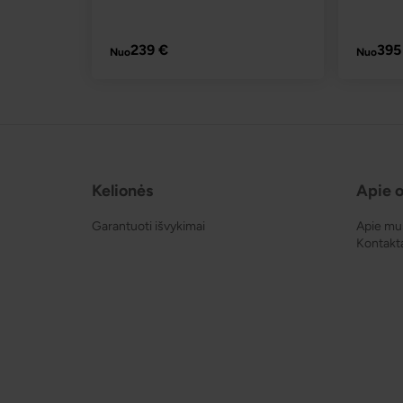
PLAČIAU
239 €
395
Nuo
Nuo
Kelionės
Apie o
Garantuoti išvykimai
Apie mu
Kontakt