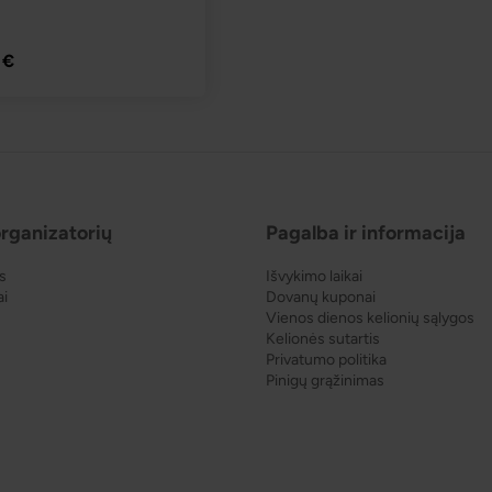
PLAČIAU
 €
rganizatorių
Pagalba ir informacija
s
Išvykimo laikai
ai
Dovanų kuponai
Vienos dienos kelionių sąlygos
Kelionės sutartis
Privatumo politika
Pinigų grąžinimas