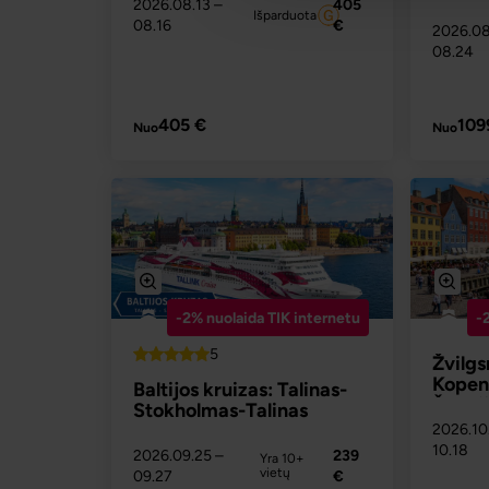
žvilgs
2026.08.13
–
405
Išparduota
Švedi
08.16
€
2026.0
08.24
PLAČIAU
405 €
109
Nuo
Nuo
-2% nuolaida TIK internetu
-
5
Top
Žvilgs
Kopen
Baltijos kruizas: Talinas-
Švedi
Stokholmas-Talinas
2026.10
10.18
2026.09.25
–
239
Yra 10+
vietų
09.27
€