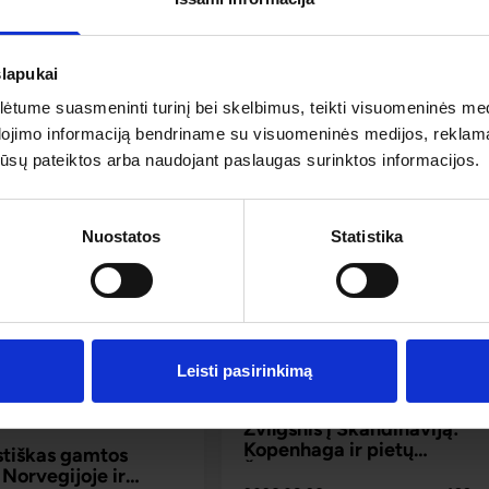
as
, pasitinkantis vaizdingais kanalais, plačia Avenyn alėja, 
 keliaujant pro šalies vidurį, akis džiugina 
Jenšiopingas
, 
ro, kur ramūs vandenys ir šiaurietiški miškai dovanoja visišką 
slapukai
tume suasmeninti turinį bei skelbimus, teikti visuomeninės medij
dojimo informaciją bendriname su visuomeninės medijos, reklamav
as orumas, šiuolaikinis dizainas ir natūralus gamtos grožis 
os jūsų pateiktos arba naudojant paslaugas surinktos informacijos.
imą.
Nuostatos
Statistika
Leisti pasirinkimą
2% nuolaida TIK internetu
-2% nuolaida TIK internetu
5
Top
Žvilgsnis į Skandinaviją:
Kopenhaga ir pietų
stiškas gamtos
Švedija
 Norvegijoje ir