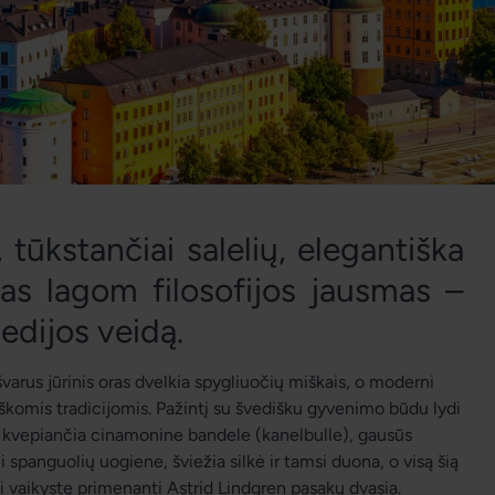
ūkstančiai salelių, elegantiška 
gas 
lagom
 filosofijos jausmas – 
vedijos veidą. 
švarus jūrinis oras dvelkia spygliuočių miškais, o moderni 
iškomis tradicijomis. Pažintį su švedišku gyvenimo būdu lydi 
su kvepiančia cinamonine bandele (
kanelbulle
), gausūs 
i spanguolių uogiene, šviežia silkė ir tamsi duona, o visą šią 
vaikystę primenanti Astrid Lindgren pasakų dvasia.