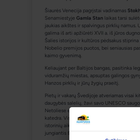
Šiaurės Venecija pagrįstai vadinamas 
Stok
Senamiestyje 
Gamla Stan
 laikas tarsi sul
jaukias aikštes ir spalvingus pirklių namus.
galima iš arti apžiūrėti XVII a. iš jūros dugno p
Šalies istorijos ir kultūros pėdsakus stiprin
Nobelio premijos puotos, bei seniausias pa
kaimo gyvenimą.
Keliaujant per Baltijos bangas, pasitinka l
viduramžių miestas, apsuptas galingos gyny
Hanzos pirklių ir jūrų žygių praeitį.
Pietų ir vakarų Švedijoje atveriamas visai ki
daugybės salelių, žavi savo UNESCO saugomu 
Netoliese esantis 
Lundas
 pavergia seniaus
katedra. Visai šalia, prie sąsiaurio krantų, išk
istorinių aikščių stiebiasi futuristinis dango
jungiantis šalį su kaimynine Danija.