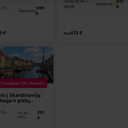
nis į Daniją bei
2026.08.26
–
433
Išparduota
ją
08.29
€
8.17
–
1099
Išparduota
€
PLAČIAU
PLAČIAU
9 €
433 €
Nuo
2% nuolaida TIK internetu
nis į Skandinaviją:
haga ir pietų
ja
.15
–
395
Yra 10+
vietų
€