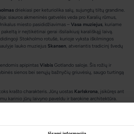
holmas
 driekiasi per keturiolika salų, sujungtų tiltų grandine. 
ėtėja: siauros akmeninės gatvelės veda pro Karalių rūmus, 
 Unikalus miesto pasididžiavimas – 
Vasa muziejus
, kuriame 
akeltą ir neįtikėtinai gerai išsilaikiusį karališkąjį laivą. 
a didingoji Stokholmo rotušė, kurioje vyksta iškilmingos 
saulyje lauko muziejus 
Skansen
, atveriantis tradicinį švedų 
egendomis apipintas 
Visbis
 Gotlando saloje. Šis rožių ir 
binės sienos bei senųjų bažnyčių griuvėsių, saugo turtingą 
toks krašto charakteris. Jūrų uostas 
Karlskrona
, įsikūręs ant 
karinio jūrų laivyno paveldu ir barokine architektūra. 
ia akademine dvasia bei didinga romaninio stiliaus Lundo 
ilusi 
Malmė
 atskleidžia šiuolaikišką šalies veidą – čia šalia 
raižis „Turning Torso“, o horizonte matyti galingas tiltas, 
Išsami informacija