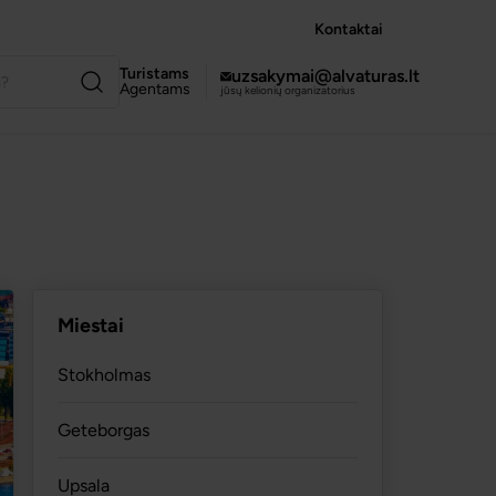
Kontaktai
Turistams
uzsakymai@alvaturas.lt
Agentams
jūsų kelionių organizatorius
Miestai
Stokholmas
Geteborgas
Upsala