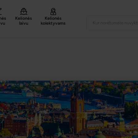
nės
Kelionės
Kelionės
uvu
laivu
kolektyvams