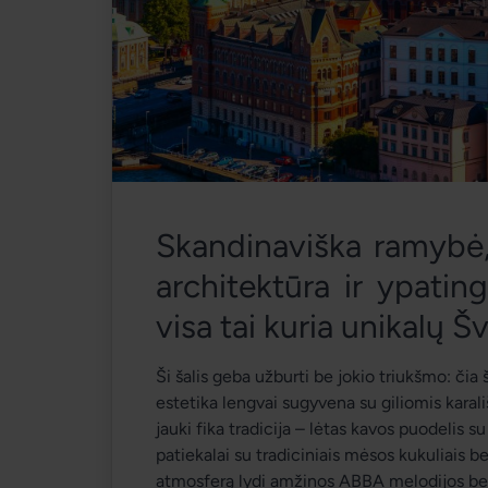
Skandinaviška ramybė, t
architektūra ir ypatin
visa tai kuria unikalų Š
Ši šalis geba užburti be jokio triukšmo: čia 
estetika lengvai sugyvena su giliomis karal
jauki 
fika
 tradicija – lėtas kavos puodelis 
patiekalai su tradiciniais mėsos kukuliais be
atmosferą lydi amžinos ABBA melodijos bei 