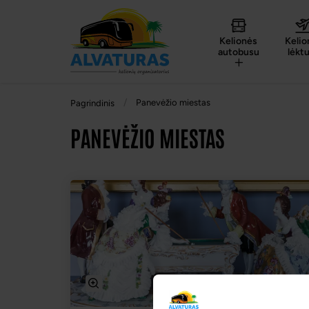
Kelionės
Kelio
autobusu
lėkt
Panevėžio miestas
Pagrindinis
PANEVĖŽIO MIESTAS
-2% nuolaida TIK internetu