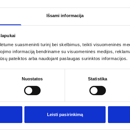
Išsami informacija
€
slapukai
tume suasmeninti turinį bei skelbimus, teikti visuomeninės medij
dojimo informaciją bendriname su visuomeninės medijos, reklamav
os jūsų pateiktos arba naudojant paslaugas surinktos informacijos.
Nuostatos
Statistika
rganizatorių
Pagalba ir informacija
s
Išvykimo laikai
ai
Dovanų kuponai
Leisti pasirinkimą
Vienos dienos kelionių sąlygos
Kelionės sutartis
Privatumo politika