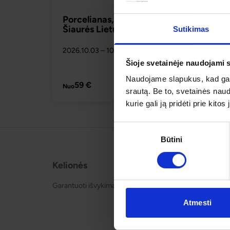
Porcelianas, menas ir dvarų istorijos
Šiaurės Lietuvoje
Sutikimas
2026.10.03
– 10.03
59 
Yra 10+ vietų
Šioje svetainėje naudojami 
Naudojame slapukus, kad galė
PLAČIAU
59 €
Nuo
srautą. Be to, svetainės nau
kurie gali ją pridėti prie kit
Sutikimo
Būtini
pasirinkimas
Kelionės
Apie o
Garantuoti išvykimai
Apie mu
Kontakt
Atmesti