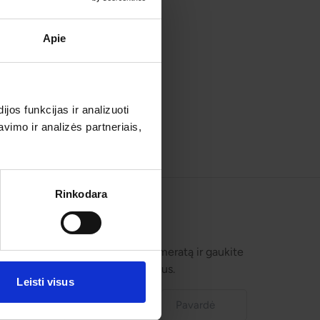
Apie
os funkcijas ir analizuoti
imo ir analizės partneriais,
Rinkodara
Prenumeruokite!
Užsisakykite prenumeratą ir gaukite
geriausius pasiūlymus.
Leisti visus