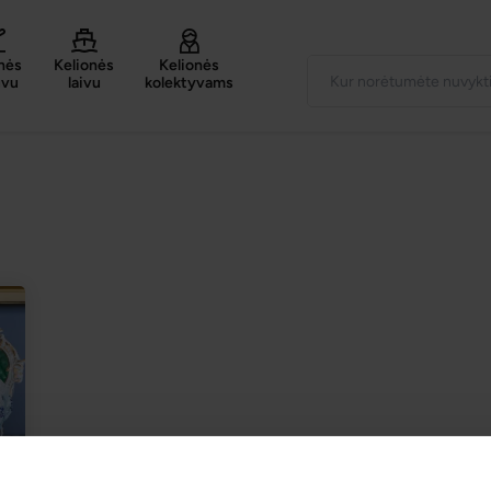
nės
Kelionės
Kelionės
uvu
laivu
kolektyvams