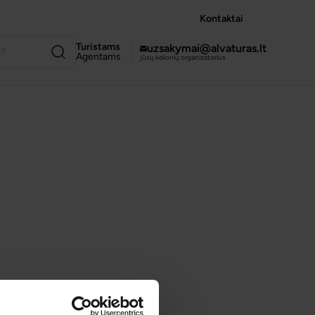
Kontaktai
Turistams
uzsakymai@alvaturas.lt
Agentams
jūsų kelionių organizatorius