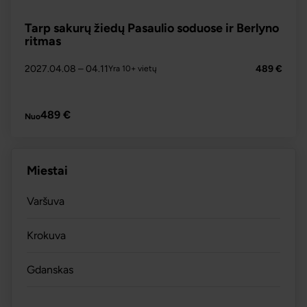
Tarp sakurų žiedų Pasaulio soduose ir Berlyno
ritmas
2027.04.08
– 04.11
489 €
Yra 10+ vietų
PLAČIAU
489 €
Nuo
Miestai
Varšuva
Krokuva
Gdanskas