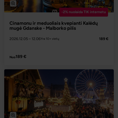
-2% nuolaida TIK internetu
Cinamonu ir meduoliais kvepianti Kalėdų
mugė Gdanske - Malborko pilis
2026.12.05
– 12.06
189 €
Yra 10+ vietų
PLAČIAU
189 €
Nuo