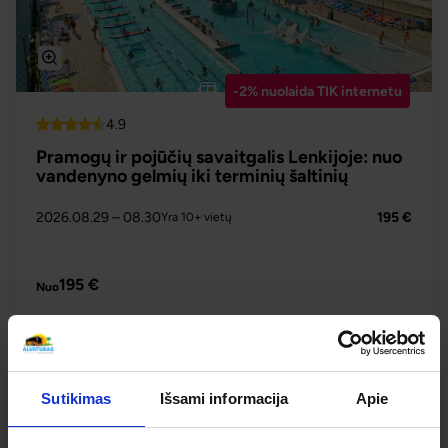
-2% nuolaida TIK internetu
4.9
Top
Pramogų ir pojūčių savaitgalis Lenkijoje: nuo
vandenyno gelmių iki terminių šaltinių
2026.08.29
– 08.30
195 €
Yra 10+ vietų
PLAČIAU
195 €
Nuo
Sutikimas
Išsami informacija
Apie