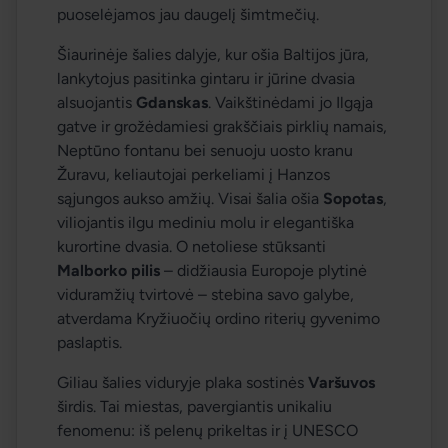
puoselėjamos jau daugelį šimtmečių.
Šiaurinėje šalies dalyje, kur ošia Baltijos jūra, 
lankytojus pasitinka gintaru ir jūrine dvasia 
alsuojantis 
Gdanskas
. Vaikštinėdami jo Ilgąja 
gatve ir grožėdamiesi grakščiais pirklių namais, 
Neptūno fontanu bei senuoju uosto kranu 
Žuravu, keliautojai perkeliami į Hanzos 
sąjungos aukso amžių. Visai šalia ošia 
Sopotas
, 
viliojantis ilgu mediniu molu ir elegantiška 
kurortine dvasia. O netoliese stūksanti 
Malborko pilis
 – didžiausia Europoje plytinė 
viduramžių tvirtovė – stebina savo galybe, 
atverdama Kryžiuočių ordino riterių gyvenimo 
paslaptis.
Giliau šalies viduryje plaka sostinės 
Varšuvos
širdis. Tai miestas, pavergiantis unikaliu 
fenomenu: iš pelenų prikeltas ir į UNESCO 