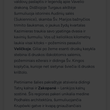
valdovų paslaptis ir legendą apie Vavelio 
drakoną. Didžiojoje Turgaus aikštėje 
šurmuliuoja istorinės Audinių salės 
(
Sukiennice
), skamba Šv. Marijos bažnyčios 
trimito šauksmas, o jaukus žydų kvartalas 
Kazimieras traukia savo ypatinga dvasia ir 
kavinių šurmuliu. Vos už keliolikos kilometrų 
laukia visai kitoks – požeminis pasaulis 
Veličkoje
. Giliai po žeme esanti druskų kasykla 
stebina iš druskos išskobtomis salėmis, 
požeminiais ežerais ir didinga Šv. Kingos 
koplyčia, kurioje net sietynai šviečia iš druskos 
krištolo.
Pietiniame šalies pakraštyje atsiveria didingi 
Tatrų kalnai ir 
Zakopanė
 – Lenkijos kalnų 
sostinė. Šis regionas pakeri unikalia medine 
Podhalės architektūra, šurmuliuojančia 
Krupówki gatve ir kvapą gniaužiančiais 