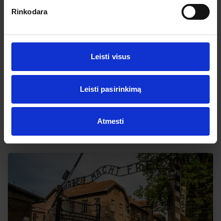
Rinkodara
-2% nuolaida TIK internetu
5
Top
Leisti visus
Baltijos perlas Gdanskas ir viduramžiais
alsuojanti Malborko pilis
Leisti pasirinkimą
2026.09.19
– 09.20
179 €
Yra 10+ vietų
Atmesti
PLAČIAU
179 €
Nuo