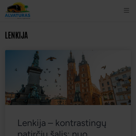
LENKIJA
Lenkija – kontrastingų 
patirčių šalis: nuo 