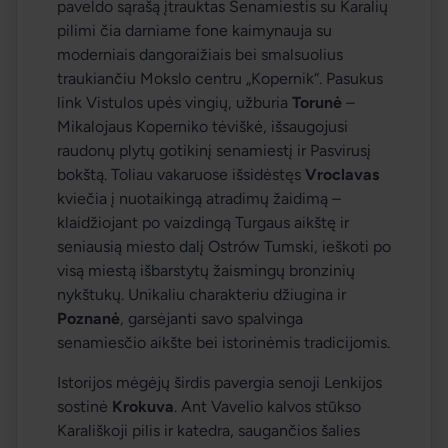
paveldo sąrašą įtrauktas Senamiestis su Karalių 
pilimi čia darniame fone kaimynauja su 
moderniais dangoraižiais bei smalsuolius 
traukiančiu Mokslo centru „Kopernik“. Pasukus 
link Vistulos upės vingių, užburia 
Torunė
 – 
Mikalojaus Koperniko tėviškė, išsaugojusi 
raudonų plytų gotikinį senamiestį ir Pasvirusį 
bokštą. Toliau vakaruose išsidėstęs 
Vroclavas
kviečia į nuotaikingą atradimų žaidimą – 
klaidžiojant po vaizdingą Turgaus aikštę ir 
seniausią miesto dalį Ostrów Tumski, ieškoti po 
visą miestą išbarstytų žaismingų bronzinių 
nykštukų. Unikaliu charakteriu džiugina ir 
Poznanė
, garsėjanti savo spalvinga 
senamiesčio aikšte bei istorinėmis tradicijomis.
Istorijos mėgėjų širdis pavergia senoji Lenkijos 
sostinė 
Krokuva
. Ant Vavelio kalvos stūkso 
Karališkoji pilis ir katedra, saugančios šalies 