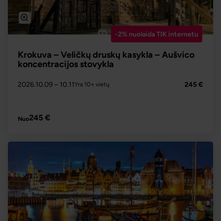
-2% nuolaida TIK internetu
Krokuva – Veličkų druskų kasykla – Aušvico
koncentracijos stovykla
2026.10.09
– 10.11
245 €
Yra 10+ vietų
PLAČIAU
245 €
Nuo