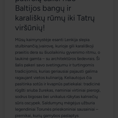
Baltijos bangų ir 
karališkų rūmų iki Tatrų 
viršūnių! 
Mūsų kaimynystėje esanti Lenkija slepia 
stulbinančią įvairovę, kurioje gili karališkoji 
praeitis dera su šiuolaikiniu gyvenimo ritmu, o 
laukinė gamta – su architektūros šedevrais. Ši 
šalis pakeri savo svetingumu ir turtingomis 
tradicijomis, kurias geriausiai pajausti galima 
ragaujant vietos kulinariją. Keliautojus čia 
pasitinka sotūs ir kvapnūs patiekalai: tradicinė 
rūgšti sriuba 
žurekas
, naminiai virtiniai 
pierogi
, 
sodrus 
bigosas
 bei unikalus rūkytas kalniečių 
sūris 
oscypek
. Saldumynų mėgėjus užburia 
legendiniai Torunės prieskoniniai sausainiai – 
piernikai, kurių gamybos paslaptys 