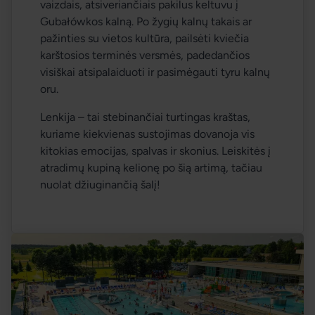
vaizdais, atsiveriančiais pakilus keltuvu į 
Gubałówkos kalną. Po žygių kalnų takais ar 
pažinties su vietos kultūra, pailsėti kviečia 
karštosios terminės versmės, padedančios 
visiškai atsipalaiduoti ir pasimėgauti tyru kalnų 
oru.
Lenkija – tai stebinančiai turtingas kraštas, 
kuriame kiekvienas sustojimas dovanoja vis 
kitokias emocijas, spalvas ir skonius. Leiskitės į 
atradimų kupiną kelionę po šią artimą, tačiau 
nuolat džiuginančią šalį! 