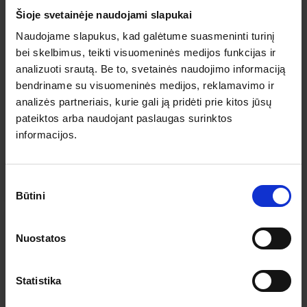
Šioje svetainėje naudojami slapukai
Naudojame slapukus, kad galėtume suasmeninti turinį
bei skelbimus, teikti visuomeninės medijos funkcijas ir
-2% nuolaida TIK internetu
analizuoti srautą. Be to, svetainės naudojimo informaciją
bendriname su visuomeninės medijos, reklamavimo ir
Prūsijos istorijos pėdsakais: Stančikai,
analizės partneriais, kurie gali ją pridėti prie kitos jūsų
Geldapė ir Lėcius (iš Kauno, Prienų, Alytaus)
pateiktos arba naudojant paslaugas surinktos
2026.09.05
– 09.05
57 €
Yra 10+ vietų
informacijos.
PLAČIAU
57 €
Nuo
Sutikimo
Būtini
pasirinkimas
Nuostatos
Statistika