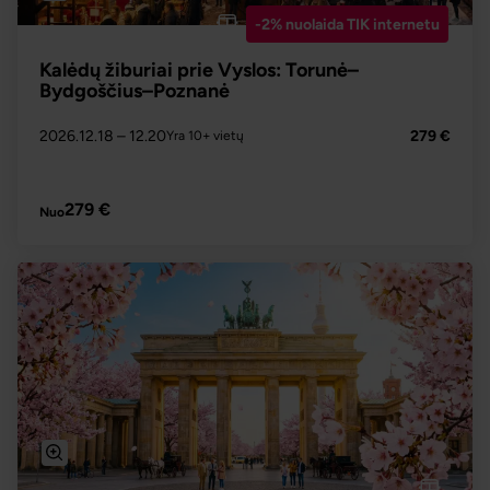
-2% nuolaida TIK internetu
Kalėdų žiburiai prie Vyslos: Torunė–
Bydgoščius–Poznanė
2026.12.18
– 12.20
279 €
Yra 10+ vietų
PLAČIAU
279 €
Nuo