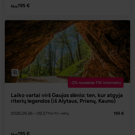
PLAČIAU
195 €
Nuo
-2% nuolaida TIK internetu
Laiko vartai virš Gaujos slėnio: ten, kur atgyja
riterių legendos (iš Alytaus, Prienų, Kauno)
2026.09.26
– 09.27
195 €
Yra 10+ vietų
PLAČIAU
195 €
Nuo