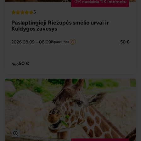
-2% nuolaida TIK internetu
5
Top
Paslaptingieji Riežupės smėlio urvai ir
Kuldygos žavesys
2026.08.09
– 08.09
50 €
Išparduota
PLAČIAU
50 €
Nuo