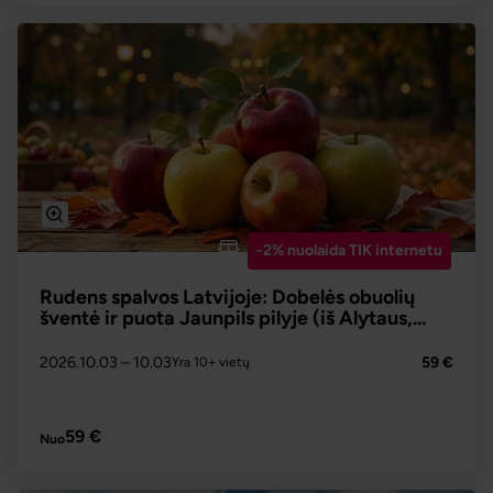
-2% nuolaida TIK internetu
Rudens spalvos Latvijoje: Dobelės obuolių
šventė ir puota Jaunpils pilyje (iš Alytaus,
Prienų, Kauno)
2026.10.03
– 10.03
59 €
Yra 10+ vietų
PLAČIAU
59 €
Nuo