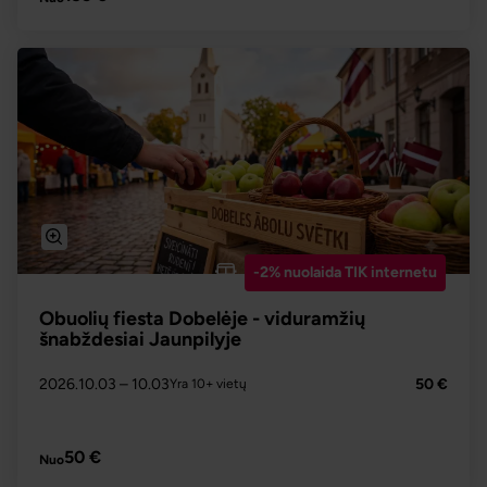
-2% nuolaida TIK internetu
Obuolių fiesta Dobelėje - viduramžių
šnabždesiai Jaunpilyje
2026.10.03
– 10.03
50 €
Yra 10+ vietų
PLAČIAU
50 €
Nuo