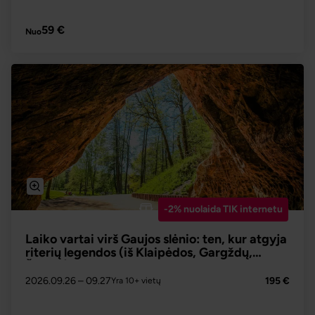
PLAČIAU
59 €
Nuo
-2% nuolaida TIK internetu
Laiko vartai virš Gaujos slėnio: ten, kur atgyja
riterių legendos (iš Klaipėdos, Gargždų,
Šiaulių)
2026.09.26
– 09.27
195 €
Yra 10+ vietų