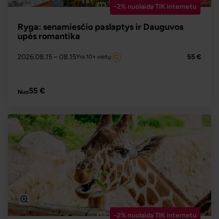
-2% nuolaida TIK internetu
Ryga: senamiesčio paslaptys ir Dauguvos
upės romantika
2026.08.15
– 08.15
55 €
Yra 10+ vietų
PLAČIAU
55 €
Nuo
-2% nuolaida TIK internetu