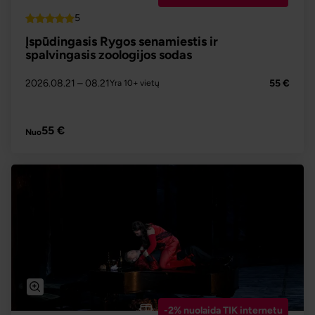
5
Top
Įspūdingasis Rygos senamiestis ir
spalvingasis zoologijos sodas
2026.08.21
– 08.21
55 €
Yra 10+ vietų
PLAČIAU
55 €
Nuo
-2% nuolaida TIK internetu