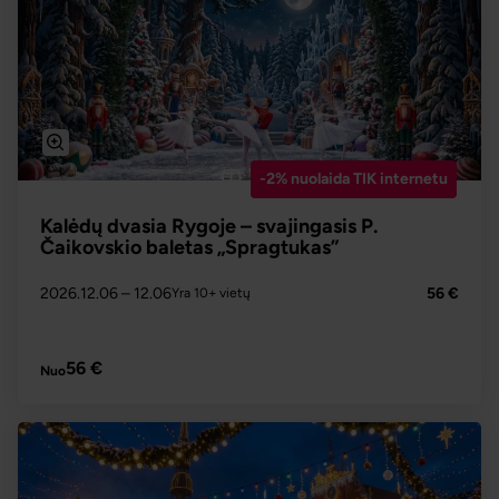
-2% nuolaida TIK internetu
Kalėdų dvasia Rygoje – svajingasis P.
Čaikovskio baletas „Spragtukas”
2026.12.06
– 12.06
56 €
Yra 10+ vietų
PLAČIAU
56 €
Nuo