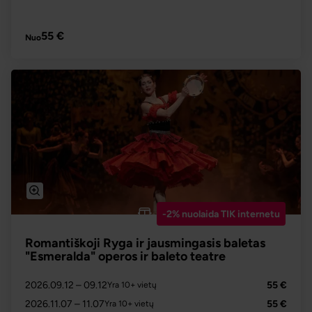
PLAČIAU
55 €
Nuo
-2% nuolaida TIK internetu
Romantiškoji Ryga ir jausmingasis baletas
"Esmeralda" operos ir baleto teatre
2026.09.12
– 09.12
55 €
Yra 10+ vietų
2026.11.07
– 11.07
55 €
Yra 10+ vietų