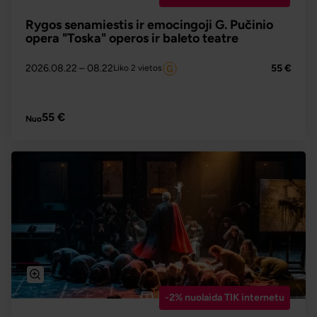
Rygos senamiestis ir emocingoji G. Pučinio
opera "Toska" operos ir baleto teatre
2026.08.22
– 08.22
55 €
Liko 2 vietos
PLAČIAU
55 €
Nuo
-2% nuolaida TIK internetu