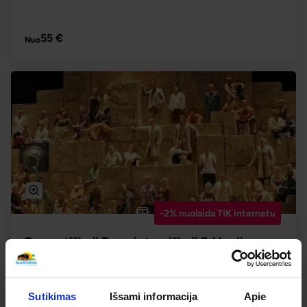
PLAČIAU
55 €
Nuo
-2% nuolaida TIK internetu
Romantiškoji Ryga ir tragiškoji D.Verdi opera
"Nabukas"
2026.09.19
– 09.19
55 €
Yra 10+ vietų
Sutikimas
Išsami informacija
Apie
2026.12.20
– 12.20
55 €
Yra 10+ vietų