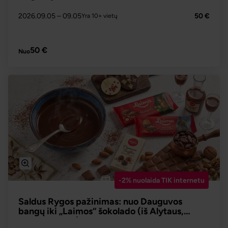
2026.09.05
– 09.05
50 €
Yra 10+ vietų
PLAČIAU
50 €
Nuo
-2% nuolaida TIK internetu
Saldus Rygos pažinimas: nuo Dauguvos
bangų iki „Laimos“ šokolado (iš Alytaus,
Prienų, Kauno)