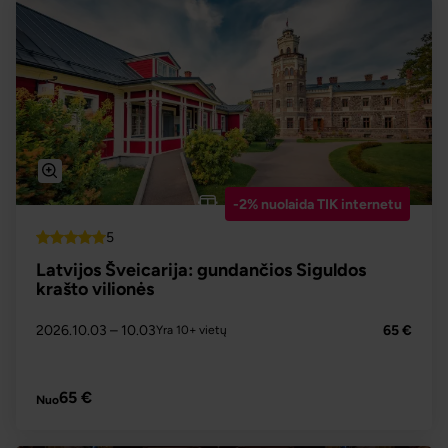
-2% nuolaida TIK internetu
5
Top
Latvijos Šveicarija: gundančios Siguldos
krašto vilionės
2026.10.03
– 10.03
65 €
Yra 10+ vietų
PLAČIAU
65 €
Nuo