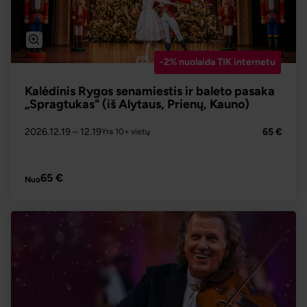
-2% nuolaida TIK internetu
Kalėdinis Rygos senamiestis ir baleto pasaka
„Spragtukas" (iš Alytaus, Prienų, Kauno)
2026.12.19
– 12.19
65 €
Yra 10+ vietų
PLAČIAU
65 €
Nuo