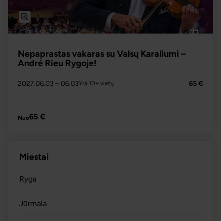
Nepaprastas vakaras su Valsų Karaliumi –
André Rieu Rygoje!
2027.06.03
– 06.03
65 €
Yra 10+ vietų
PLAČIAU
65 €
Nuo
Miestai
Ryga
Jūrmala