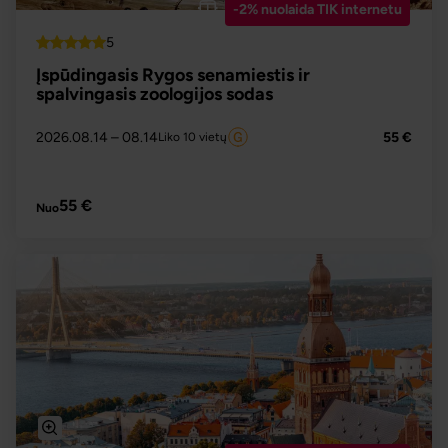
-2% nuolaida TIK internetu
5
Top
Įspūdingasis Rygos senamiestis ir
spalvingasis zoologijos sodas
2026.08.14
– 08.14
55 €
Liko 10 vietų
PLAČIAU
55 €
Nuo