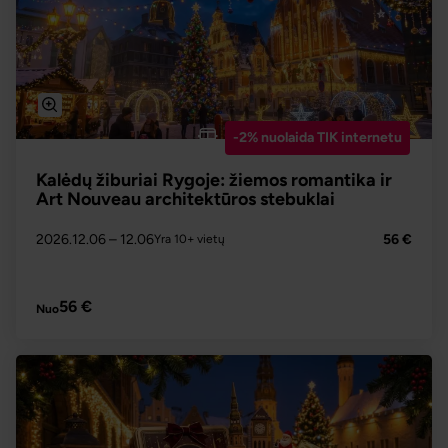
-2% nuolaida TIK internetu
Kalėdų žiburiai Rygoje: žiemos romantika ir
Art Nouveau architektūros stebuklai
2026.12.06
– 12.06
56 €
Yra 10+ vietų
PLAČIAU
56 €
Nuo