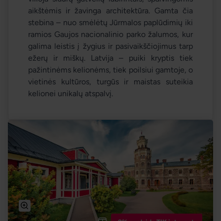
aikštėmis ir žavinga architektūra. Gamta čia
stebina – nuo smėlėtų Jūrmalos paplūdimių iki
ramios Gaujos nacionalinio parko žalumos, kur
galima leistis į žygius ir pasivaikščiojimus tarp
ežerų ir miškų. Latvija – puiki kryptis tiek
pažintinėms kelionėms, tiek poilsiui gamtoje, o
vietinės kultūros, turgūs ir maistas suteikia
kelionei unikalų atspalvį.