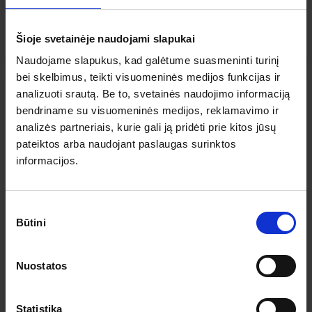
PLAČIAU
Šioje svetainėje naudojami slapukai
55 €
Nuo
Naudojame slapukus, kad galėtume suasmeninti turinį
bei skelbimus, teikti visuomeninės medijos funkcijas ir
analizuoti srautą. Be to, svetainės naudojimo informaciją
bendriname su visuomeninės medijos, reklamavimo ir
analizės partneriais, kurie gali ją pridėti prie kitos jūsų
pateiktos arba naudojant paslaugas surinktos
informacijos.
Sutikimo
-2% nuolaida TIK internetu
Būtini
pasirinkimas
Rygos senamiestis – J.Štrauso meilės ir valsų
supintas baletas „Žydrasis Dunojus“
Nuostatos
2026.09.20
– 09.20
55 €
Yra 10+ vietų
Statistika
2026.10.17
– 10.17
55 €
Yra 10+ vietų