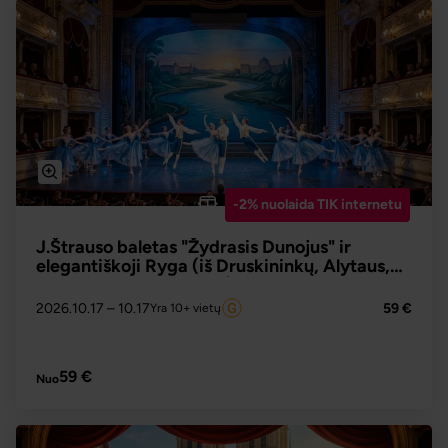
-2% nuolaida TIK internetu
J.Štrauso baletas "Žydrasis Dunojus" ir
elegantiškoji Ryga (iš Druskininkų, Alytaus,
Prienų, Kauno, Jonavos)
2026.10.17
– 10.17
59 €
Yra 10+ vietų
PLAČIAU
59 €
Nuo