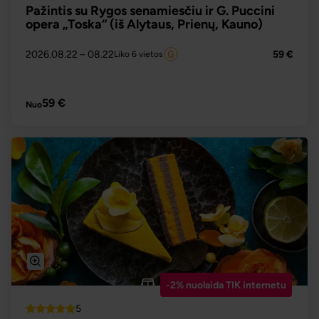
Pažintis su Rygos senamiesčiu ir G. Puccini
opera „Toska“ (iš Alytaus, Prienų, Kauno)
2026.08.22
– 08.22
59 €
Liko 6 vietos
PLAČIAU
59 €
Nuo
-2% nuolaida TIK internetu
5
Top