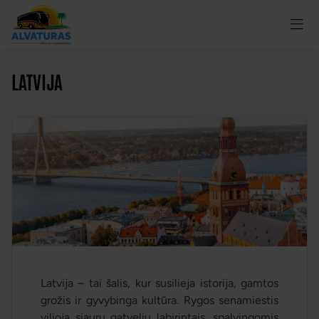
LATVIJA
Latvija – tai šalis, kur susilieja istorija, gamtos
grožis ir gyvybinga kultūra. Rygos senamiestis
vilioja siaurų gatvelių labirintais, spalvingomis