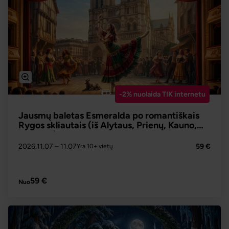
-2% nuolaida TIK internetu
Jausmų baletas Esmeralda po romantiškais
Rygos skliautais (iš Alytaus, Prienų, Kauno,
Jonavos)
2026.11.07
– 11.07
59 €
Yra 10+ vietų
PLAČIAU
59 €
Nuo