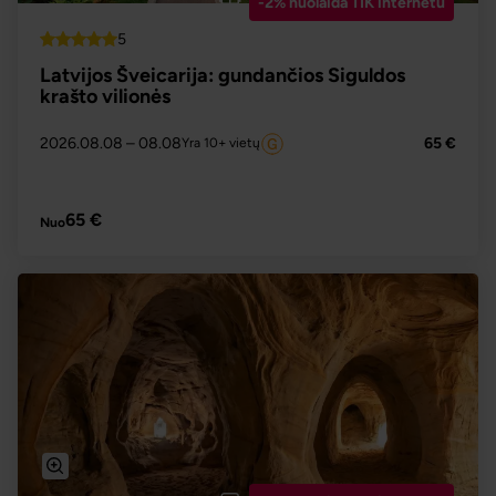
-2% nuolaida TIK internetu
5
Top
Latvijos Šveicarija: gundančios Siguldos
krašto vilionės
2026.08.08
– 08.08
65 €
Yra 10+ vietų
PLAČIAU
65 €
Nuo