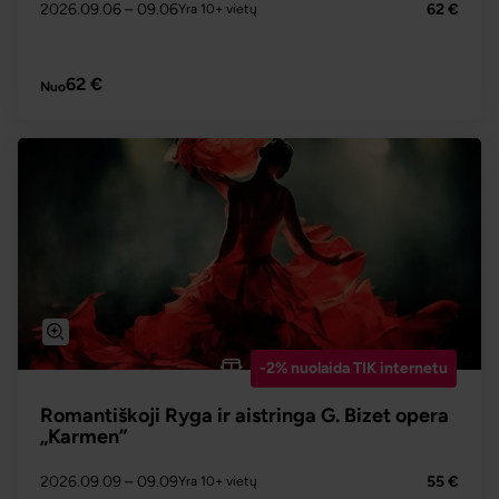
2026.09.06
– 09.06
62 €
Yra 10+ vietų
PLAČIAU
62 €
Nuo
-2% nuolaida TIK internetu
Romantiškoji Ryga ir aistringa G. Bizet opera
„Karmen”
2026.09.09
– 09.09
55 €
Yra 10+ vietų