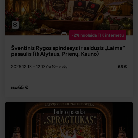
-2% nuolaida TIK internetu
Šventinis Rygos spindesys ir saldusis „Laima“
pasaulis (iš Alytaus, Prienų, Kauno)
2026.12.13
– 12.13
65 €
Yra 10+ vietų
PLAČIAU
65 €
Nuo