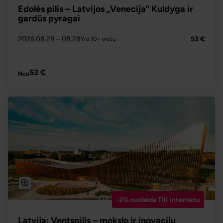
Edolės pilis – Latvijos „Venecija” Kuldyga ir
gardūs pyragai
2026.08.28
– 08.28
53 €
Yra 10+ vietų
PLAČIAU
53 €
Nuo
-2% nuolaida TIK internetu
Latvija: Ventspilis – mokslo ir inovacijų