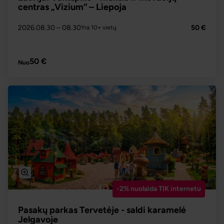
centras „Vizium“ – Liepoja
2026.08.30
– 08.30
50 €
Yra 10+ vietų
PLAČIAU
50 €
Nuo
-2% nuolaida TIK internetu
Pasakų parkas Tervetėje - saldi karamelė
Jelgavoje