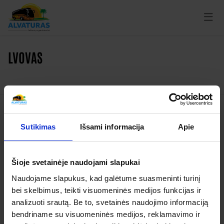
LVOVAS
Kelionės
Sutikimas
Išsami informacija
Apie
Garantuoti išvykimai
Šioje svetainėje naudojami slapukai
Apie organizatorių
Naudojame slapukus, kad galėtume suasmeninti turinį
Apie mus
bei skelbimus, teikti visuomeninės medijos funkcijas ir
Kontaktai
analizuoti srautą. Be to, svetainės naudojimo informaciją
bendriname su visuomeninės medijos, reklamavimo ir