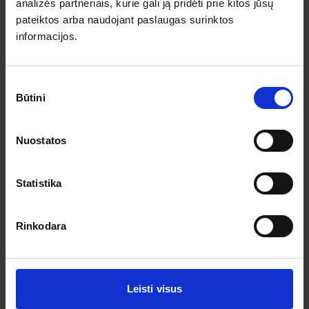
Pagalba ir informacija
analizės partneriais, kurie gali ją pridėti prie kitos jūsų
pateiktos arba naudojant paslaugas surinktos
Išvykimo laikai
informacijos.
Dovanų kuponai
Vienos dienos kelionių sąlygos
Kelionės sutartis
Privatumo politika
Sutikimo
Pinigų grąžinimas
Būtini
pasirinkimas
Prenumeruokite!
Nuostatos
Užsisakykite prenumeratą ir gaukite geriausius pasiūlymus.
Statistika
Rinkodara
Leisti visus
Sutinku su asmens duomenų tvarkymu pagal