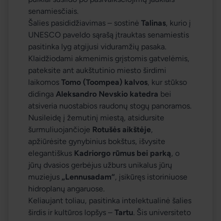
senamiesčiais.
Šalies pasididžiavimas – sostinė 
Talinas
, kurio į 
UNESCO paveldo sąrašą įtrauktas senamiestis 
pasitinka lyg atgijusi viduramžių pasaka. 
Klaidžiodami akmenimis grįstomis gatvelėmis, 
pateksite ant aukštutinio miesto širdimi 
laikomos 
Tomo (Toompea) kalvos
, kur stūkso 
didinga 
Aleksandro Nevskio katedra
 bei 
atsiveria nuostabios raudonų stogų panoramos. 
Nusileidę į žemutinį miestą, atsidursite 
šurmuliuojančioje 
Rotušės aikštėje
, 
apžiūrėsite gynybinius bokštus, išvysite 
elegantiškus 
Kadriorgo rūmus bei parką
, o 
jūrų dvasios gerbėjus užburs unikalus jūrų 
muziejus 
„Lennusadam“
, įsikūręs istoriniuose 
hidroplanų angaruose.
Keliaujant toliau, pasitinka intelektualinė šalies 
širdis ir kultūros lopšys – 
Tartu
. Šis universiteto 