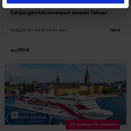
4.2
Estijos gamtos žavesys ir senasis Talinas
2026.09.19
– 09.20
190 €
Yra 10+ vietų
PLAČIAU
190 €
Nuo
-2% nuolaida TIK internetu