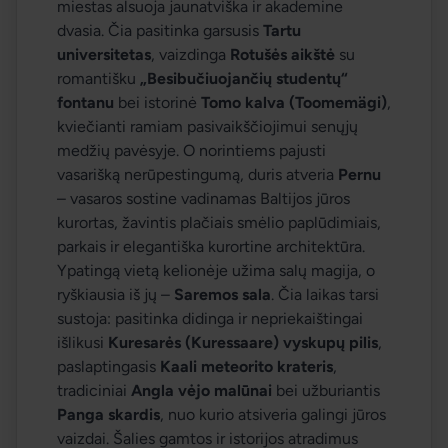
miestas alsuoja jaunatviška ir akademine 
dvasia. Čia pasitinka garsusis 
Tartu 
universitetas
, vaizdinga 
Rotušės aikštė
 su 
romantišku 
„Besibučiuojančių studentų“ 
fontanu
 bei istorinė 
Tomo kalva (Toomemägi)
, 
kviečianti ramiam pasivaikščiojimui senųjų 
medžių pavėsyje. O norintiems pajusti 
vasarišką nerūpestingumą, duris atveria 
Pernu
– vasaros sostine vadinamas Baltijos jūros 
kurortas, žavintis plačiais smėlio paplūdimiais, 
parkais ir elegantiška kurortine architektūra.
Ypatingą vietą kelionėje užima salų magija, o 
ryškiausia iš jų – 
Saremos sala
. Čia laikas tarsi 
sustoja: pasitinka didinga ir nepriekaištingai 
išlikusi 
Kuresarės (Kuressaare) vyskupų pilis
, 
paslaptingasis 
Kaali meteorito krateris
, 
tradiciniai 
Angla vėjo malūnai
 bei užburiantis 
Panga skardis
, nuo kurio atsiveria galingi jūros 
vaizdai. Šalies gamtos ir istorijos atradimus 