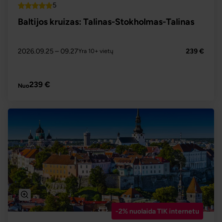
5
Top
Baltijos kruizas: Talinas-Stokholmas-Talinas
2026.09.25
– 09.27
239 €
Yra 10+ vietų
PLAČIAU
239 €
Nuo
-2% nuolaida TIK internetu