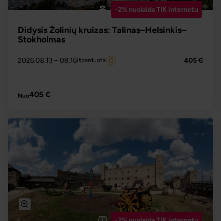
-2% nuolaida TIK internetu
Didysis Žolinių kruizas: Talinas–Helsinkis–
Stokholmas
2026.08.13
– 08.16
405 €
Išparduota
PLAČIAU
405 €
Nuo
-2% nuolaida TIK internetu