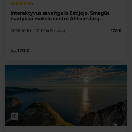
5
Top
Interaktyvus savaitgalis Estijoje. Smagūs
nuotykiai mokslo centre Ahhaa–Jūrų
muziejus Lennusadam
2026.10.10
– 10.11
170 €
Yra 10+ vietų
PLAČIAU
170 €
Nuo