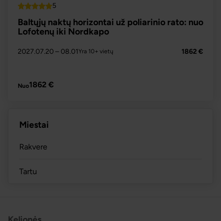
5
Top
Baltųjų naktų horizontai už poliarinio rato: nuo
Lofotenų iki Nordkapo
2027.07.20
– 08.01
1862 €
Yra 10+ vietų
PLAČIAU
1862 €
Nuo
Miestai
Rakvere
Tartu
Kelionės