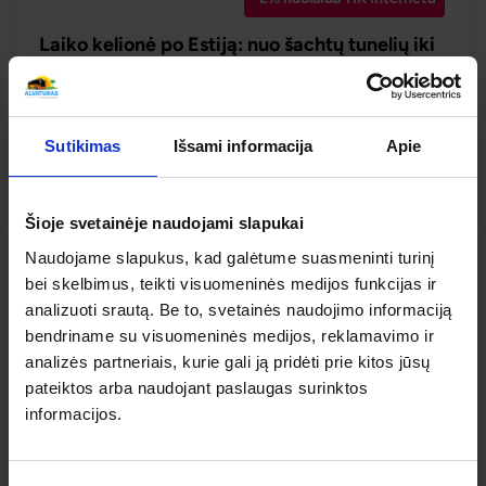
Laiko kelionė po Estiją: nuo šachtų tunelių iki
riterių pilių
2026.08.14
– 08.16
315 €
Liko 2 vietos
Sutikimas
Išsami informacija
Apie
PLAČIAU
315 €
Nuo
Šioje svetainėje naudojami slapukai
Naudojame slapukus, kad galėtume suasmeninti turinį
bei skelbimus, teikti visuomeninės medijos funkcijas ir
analizuoti srautą. Be to, svetainės naudojimo informaciją
bendriname su visuomeninės medijos, reklamavimo ir
analizės partneriais, kurie gali ją pridėti prie kitos jūsų
pateiktos arba naudojant paslaugas surinktos
informacijos.
-2% nuolaida TIK internetu