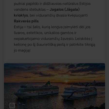
puikiai papildo ir didžiausias natūralus Estijos 
vandens stebuklas – 
Jagalos (Jägala) 
krioklys
, bei viduramžių dvasia kvėpuojanti 
Rakverės pilis
.
Estija – tai šalis, kurią lengva įsimylėti dėl jos 
švaros, estetikos, unikalios gamtos ir 
nepakartojamo viduramžių žavesio. Leiskitės į 
kelionę po šį šiaurietišką perlą ir patirkite tikrąją 
jo magiją! 