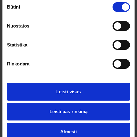
Sutikimo
5
Top
Būtini
pasirinkimas
Šiaurietiško grožio Sarema: gamtos ir
tradicijų perlai
Nuostatos
2026.08.22
– 08.23
185 €
Liko 6 vietos
Statistika
PLAČIAU
185 €
Nuo
Rinkodara
Leisti visus
Leisti pasirinkimą
Atmesti
-2% nuolaida TIK internetu