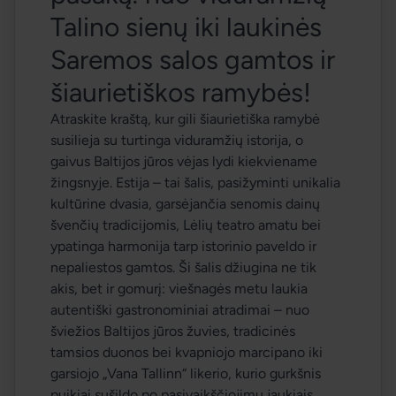
Talino sienų iki laukinės 
Saremos salos gamtos ir 
šiaurietiškos ramybės! 
Atraskite kraštą, kur gili šiaurietiška ramybė 
susilieja su turtinga viduramžių istorija, o 
gaivus Baltijos jūros vėjas lydi kiekviename 
žingsnyje. Estija – tai šalis, pasižyminti unikalia 
kultūrine dvasia, garsėjančia senomis dainų 
švenčių tradicijomis, Lėlių teatro amatu bei 
ypatinga harmonija tarp istorinio paveldo ir 
nepaliestos gamtos. Ši šalis džiugina ne tik 
akis, bet ir gomurį: viešnagės metu laukia 
autentiški gastronominiai atradimai – nuo 
šviežios Baltijos jūros žuvies, tradicinės 
tamsios duonos bei kvapniojo marcipano iki 
garsiojo „Vana Tallinn“ likerio, kurio gurkšnis 
puikiai sušildo po pasivaikščiojimų jaukiais 